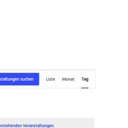
V
staltungen suchen
Liste
Monat
Tag
e
r
a
n
s
t
rstehenden Veranstaltungen
.