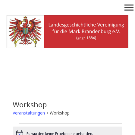
Zum
menu
Inhalt
springen
Landesgeschichtliche
(gegr. 1884)
Vereinigung für die Mark
Brandenburg e.V.
Workshop
Veranstaltungen
Workshop
Veranstaltungen
Es wurden keine Ergebnisse gefunden.