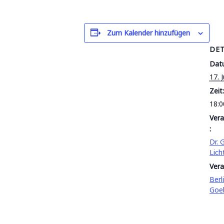
Zum Kalender hinzufügen
DET
Dat
17. 
Zeit:
18:0
Vera
:
Dr. 
Lich
Vera
Berl
Goe