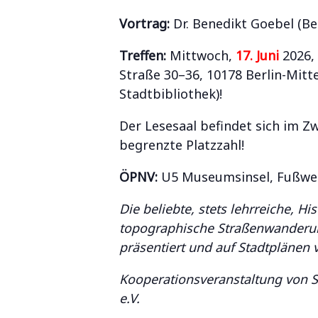
Vortrag:
Dr. Benedikt Goebel (Ber
Treffen:
Mittwoch,
17. Juni
2026,
Straße 30–36, 10178 Berlin-Mitt
Stadtbibliothek)!
Der Lesesaal befindet sich im Z
begrenzte Platzzahl!
ÖPNV:
U5 Museumsinsel, Fußweg 
Die beliebte, stets lehrreiche, H
topographische Straßenwanderung
präsentiert und auf Stadtplänen v
Kooperationsveranstaltung von S
e.V.