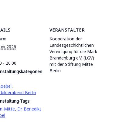
AILS
VERANSTALTER
um:
Kooperation der
Landesgeschichtlichen
Juni 2026
Vereinigung für die Mark
Brandenburg e.V. (LGV)
0 - 20:00
mit der Stiftung Mitte
Berlin
nstaltungskategorien
Goebel
,
tbilderabend Berlin
nstaltung-Tags:
in-Mitte
,
Dr. Benedikt
bel