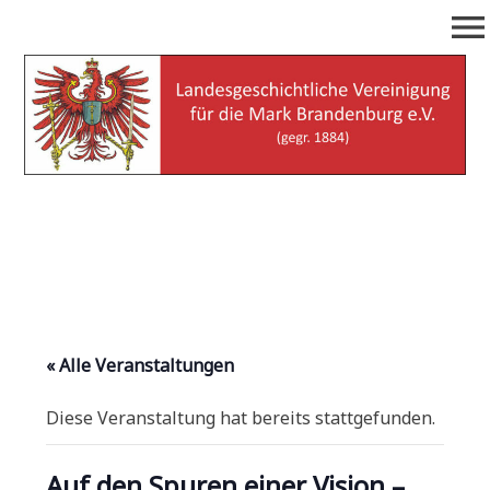
Zum
menu
Inhalt
springen
Landesgeschichtliche
(gegr. 1884)
Vereinigung für die Mark
Brandenburg e.V.
« Alle Veranstaltungen
Diese Veranstaltung hat bereits stattgefunden.
Auf den Spuren einer Vision –