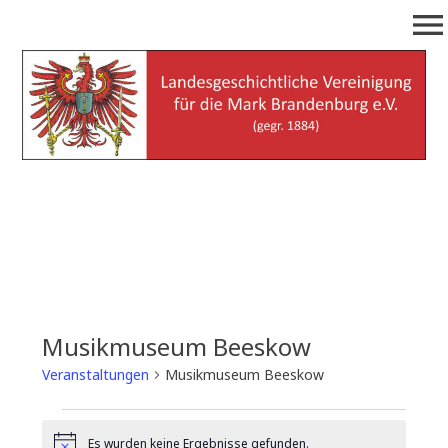
Zum
menu
Inhalt
springen
Landesgeschichtliche
(gegr. 1884)
Vereinigung für die Mark
Brandenburg e.V.
Musikmuseum Beeskow
Veranstaltungen
Musikmuseum Beeskow
Veranstaltungen
Es wurden keine Ergebnisse gefunden.