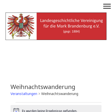
Zum
menu
Inhalt
springen
Landesgeschichtliche
(gegr. 1884)
Vereinigung für die Mark
Brandenburg e.V.
Weihnachtswanderung
Veranstaltungen
Weihnachtswanderung
Veranstaltungen
Es wurden keine Ergebnisse gefunden.