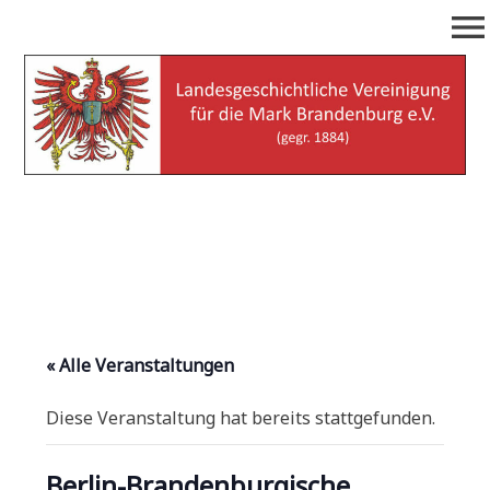
Zum
menu
Inhalt
springen
Landesgeschichtliche
(gegr. 1884)
Vereinigung für die Mark
Brandenburg e.V.
« Alle Veranstaltungen
Diese Veranstaltung hat bereits stattgefunden.
Berlin-Brandenburgische