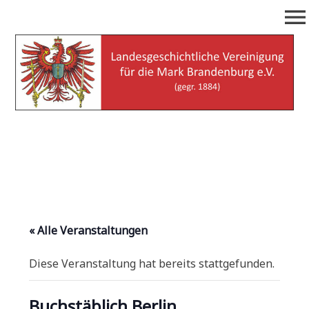
Zum
menu
Inhalt
springen
Landesgeschichtliche
(gegr. 1884)
Vereinigung für die Mark
Brandenburg e.V.
« Alle Veranstaltungen
Diese Veranstaltung hat bereits stattgefunden.
Buchstäblich Berlin