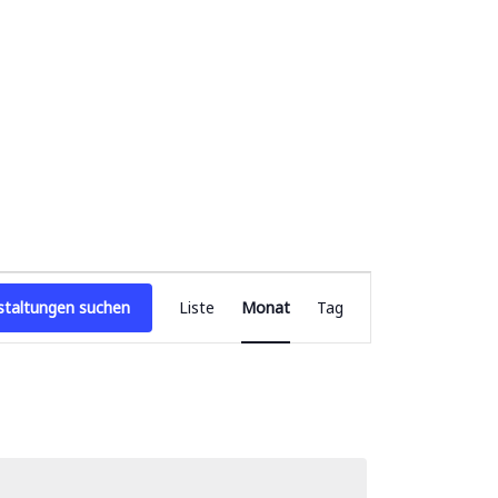
V
staltungen suchen
Liste
Monat
Tag
e
r
a
n
s
t