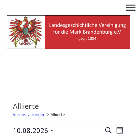
Zum
menu
Inhalt
springen
Landesgeschichtliche
(gegr. 1884)
Vereinigung für die Mark
Brandenburg e.V.
Alliierte
Veranstaltungen
Alliierte
Veranstaltungen
10.08.2026
V
V
S
M