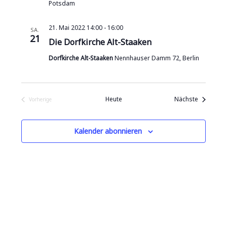
e
c
Potsdam
n
h
21. Mai 2022 14:00
-
16:00
t
SA.
S
21
Die Dorfkirche Alt-Staaken
e
u
n
Dorfkirche Alt-Staaken
Nennhauser Damm 72, Berlin
c
-
N
h
Veranstal
Heute
Nächste
a
Vorherige
e
Veranstaltungen
v
u
i
Kalender abonnieren
n
g
a
d
t
A
i
n
o
n
s