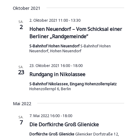
u
e
D
i
e
c
Oktober 2021
a
r
s
h
r
t
t
a
e
2. Oktober 2021 11:00
-
13:30
SA.
e
u
a
2
n
Hohen Neuendorf – Vom Schicksal einer
m
s
Berliner „Randgemeinde“
n
w
t
ä
S-Bahnhof Hohen Neuendorf
S-Bahnhof Hohen
s
Neuendorf, Hohen Neuendorf
a
h
t
l
l
23. Oktober 2021 16:00
-
18:00
e
SA.
a
t
23
Rundgang in Nikolassee
n
u
l
.
S-Bahnhof Nikolassee, Eingang Hohenzollernplatz
n
Hohenzollernpl 6, Berlin
t
g
u
A
Mai 2022
n
n
7. Mai 2022 16:00
-
18:00
SA.
s
7
Die Dorfkirche Groß Glienicke
g
i
Dorfkirche Groß Glienicke
Glienicker Dorfstraße 12,