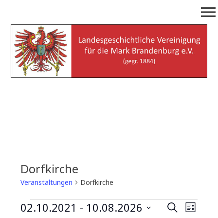
Zum
menu
Inhalt
springen
Landesgeschichtliche
(gegr. 1884)
Vereinigung für die Mark
Brandenburg e.V.
Dorfkirche
Veranstaltungen
Dorfkirche
Veranstaltungen
02.10.2021
 - 
10.08.2026
V
V
S
L