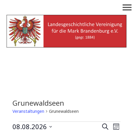
Zum
menu
Inhalt
springen
Landesgeschichtliche
(gegr. 1884)
Vereinigung für die Mark
Brandenburg e.V.
Grunewaldseen
Veranstaltungen
Grunewaldseen
Veranstaltungen
08.08.2026
V
V
S
M