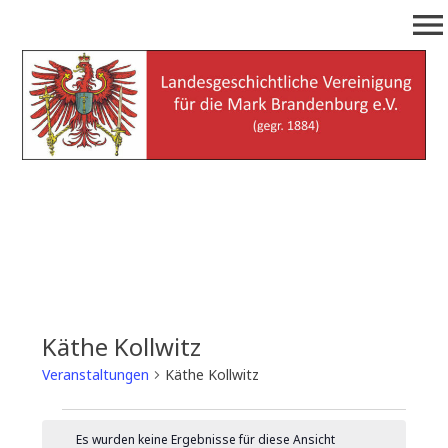
Zum
menu
Inhalt
springen
Landesgeschichtliche
(gegr. 1884)
Vereinigung für die Mark
Brandenburg e.V.
Käthe Kollwitz
Veranstaltungen
Käthe Kollwitz
Veranstaltungen
Es wurden keine Ergebnisse für diese Ansicht