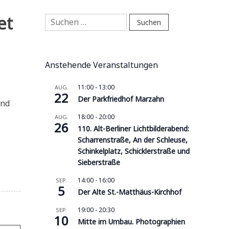
Suchen
et
nach:
Anstehende Veranstaltungen
11:00
-
13:00
AUG.
22
Der Parkfriedhof Marzahn
und
18:00
-
20:00
AUG.
26
110. Alt-Berliner Lichtbilderabend:
Scharrenstraße, An der Schleuse,
Schinkelplatz, Schicklerstraße und
Sieberstraße
14:00
-
16:00
SEP.
5
Der Alte St.-Matthäus-Kirchhof
19:00
-
20:30
SEP.
10
Mitte im Umbau. Photographien