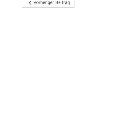
Beitragsnavigation
navigate_before
Vorheriger Beitrag