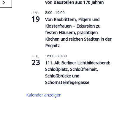
navigate_next
von Baustellen aus 170 Jahren
g
8:00
-
19:00
SEP.
19
Von Raubrittern, Pilgern und
Klosterfrauen – Exkursion zu
festen Häusern, prächtigen
Kirchen und reichen Städten in der
Prignitz
18:00
-
20:00
SEP.
23
111. Alt-Berliner Lichtbilderabend:
Schloßplatz, Schloßfreiheit,
Schloßbrücke und
Schornsteinfegergasse
Kalender anzeigen