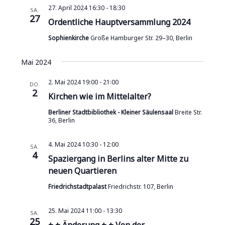
e
27. April 2024 16:30
-
18:30
SA.
u
27
n
Ordentliche Hauptversammlung 2024
c
-
Sophienkirche
Große Hamburger Str. 29–30, Berlin
N
h
a
Mai 2024
e
v
2. Mai 2024 19:00
-
21:00
u
DO.
i
2
Kirchen wie im Mittelalter?
n
g
Berliner Stadtbibliothek - Kleiner Säulensaal
Breite Str.
a
d
36, Berlin
t
A
i
4. Mai 2024 10:30
-
12:00
SA.
4
n
Spaziergang in Berlins alter Mitte zu
o
neuen Quartieren
n
s
Friedrichstadtpalast
Friedrichstr. 107, Berlin
i
c
25. Mai 2024 11:00
-
13:30
SA.
25