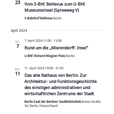
a
23
n
Vom S-Bhf. Bellevue zum U-Bhf.
m
s
Museumsinsel (Spreeweg V)
n
w
t
ä
S-Bahnhof Bellevue
Berlin
s
a
h
t
l
l
April 2024
e
a
t
7. April 2024 11:00
-
13:00
n
SO.
u
7
l
Rund um die „Mierendorff- Insel“
.
n
t
U-Bhf. Richard-Wagner-Platz
Berlin
g
u
A
11. April 2024 19:00
-
21:00
DO.
11
n
n
Das alte Rathaus von Berlin. Zur
s
Architektur- und Funktionsgeschichte
g
des einstigen administrativen und
i
e
wirtschaftlichen Zentrums der Stadt
c
n
h
Berlin-Saal der Berliner Stadtbibliothek
Breite Straße
36, Berlin, Deutschland
t
S