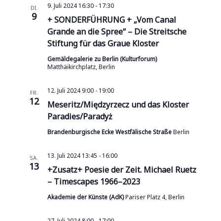
9. Juli 2024 16:30
-
17:30
DI.
9
+ SONDERFÜHRUNG + „Vom Canal
Grande an die Spree“ – Die Streitsche
Stiftung für das Graue Kloster
Gemäldegalerie zu Berlin (Kulturforum)
Matthäikirchplatz, Berlin
12. Juli 2024 9:00
-
19:00
FR.
12
Meseritz/Międzyrzecz und das Kloster
Paradies/Paradyż
Brandenburgische Ecke Westfälische Straße
Berlin
13. Juli 2024 13:45
-
16:00
SA.
13
+Zusatz+ Poesie der Zeit. Michael Ruetz
– Timescapes 1966–2023
Akademie der Künste (AdK)
Pariser Platz 4, Berlin
27. Juli 2024 8:00
-
17:00