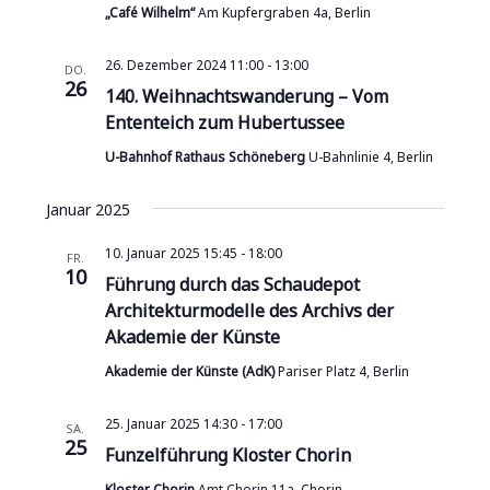
„Café Wilhelm“
Am Kupfergraben 4a, Berlin
26. Dezember 2024 11:00
-
13:00
DO.
26
140. Weihnachtswanderung – Vom
Ententeich zum Hubertussee
U-Bahnhof Rathaus Schöneberg
U-Bahnlinie 4, Berlin
Januar 2025
10. Januar 2025 15:45
-
18:00
FR.
10
Führung durch das Schaudepot
Architekturmodelle des Archivs der
Akademie der Künste
Akademie der Künste (AdK)
Pariser Platz 4, Berlin
25. Januar 2025 14:30
-
17:00
SA.
25
Funzelführung Kloster Chorin
Kloster Chorin
Amt Chorin 11a, Chorin