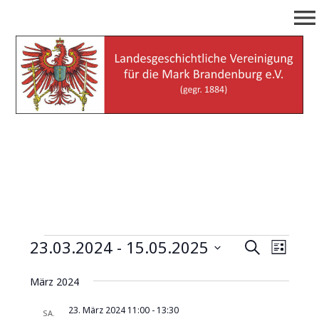
Zum
menu
Inhalt
springen
Landesgeschichtliche
(gegr. 1884)
Vereinigung für die Mark
Brandenburg e.V.
Veranstaltungen
23.03.2024
 - 
15.05.2025
V
V
S
L
u
e
D
i
e
c
März 2024
a
r
s
h
r
t
t
a
e
23. März 2024 11:00
-
13:30
SA.
e
u