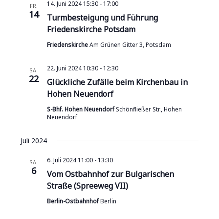
14. Juni 2024 15:30
-
17:00
FR.
14
o
Turmbesteigung und Führung
Friedenskirche Potsdam
n
Friedenskirche
Am Grünen Gitter 3, Potsdam
22. Juni 2024 10:30
-
12:30
SA.
22
Glückliche Zufälle beim Kirchenbau in
Hohen Neuendorf
S-Bhf. Hohen Neuendorf
Schönfließer Str., Hohen
Neuendorf
Juli 2024
6. Juli 2024 11:00
-
13:30
SA.
6
Vom Ostbahnhof zur Bulgarischen
Straße (Spreeweg VII)
Berlin-Ostbahnhof
Berlin