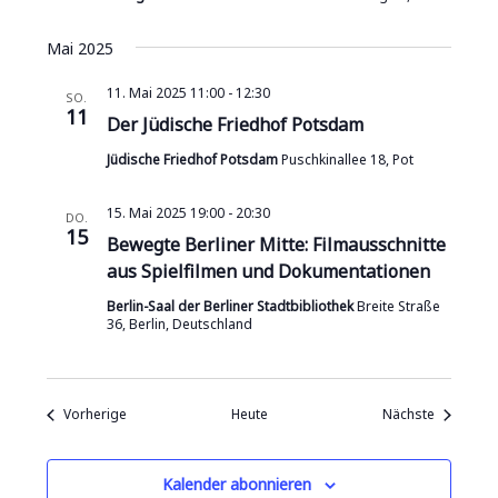
Mai 2025
11. Mai 2025 11:00
-
12:30
SO.
11
Der Jüdische Friedhof Potsdam
Jüdische Friedhof Potsdam
Puschkinallee 18, Pot
15. Mai 2025 19:00
-
20:30
DO.
15
Bewegte Berliner Mitte: Filmausschnitte
aus Spielfilmen und Dokumentationen
Berlin-Saal der Berliner Stadtbibliothek
Breite Straße
36, Berlin, Deutschland
Veranstaltungen
Veranstal
Vorherige
Heute
Nächste
Kalender abonnieren