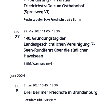
+ + Änderung + + Von der
h
Friedrichstraße zum Ostbahnhof
t
(Spreeweg VI)
e
Reichstagufer Ecke Friedrichstraße
Berlin
n
27. Mai 2024 11:00
-
13:30
MO.
27
,
140. Gründungstag der
Landesgeschichtlichen Vereinigung: 7-
N
Seen-Rundfahrt über die südlichen
a
Havelseen
v
S-Bhf. Wannsee
Berlin
i
Juni 2024
g
8. Juni 2024 10:40
-
13:30
SA.
8
a
Drei Berliner Friedhöfe in Brandenburg
t
Potsdam Hbf.
Potsdam
i